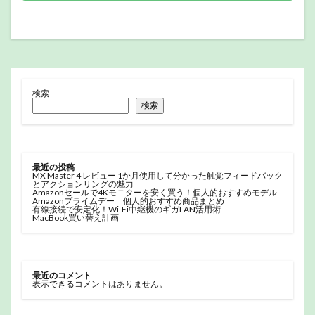
検索
検索
最近の投稿
MX Master 4 レビュー 1か月使用して分かった触覚フィードバック
とアクションリングの魅力
Amazonセールで4Kモニターを安く買う！個人的おすすめモデル
Amazonプライムデー 個人的おすすめ商品まとめ
有線接続で安定化！Wi-Fi中継機のギガLAN活用術
MacBook買い替え計画
最近のコメント
表示できるコメントはありません。