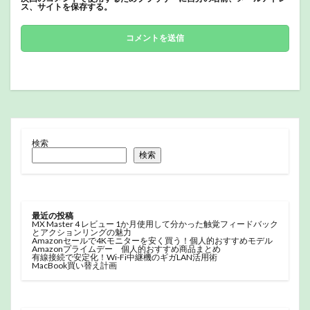
ス、サイトを保存する。
検索
検索
最近の投稿
MX Master 4 レビュー 1か月使用して分かった触覚フィードバック
とアクションリングの魅力
Amazonセールで4Kモニターを安く買う！個人的おすすめモデル
Amazonプライムデー 個人的おすすめ商品まとめ
有線接続で安定化！Wi-Fi中継機のギガLAN活用術
MacBook買い替え計画