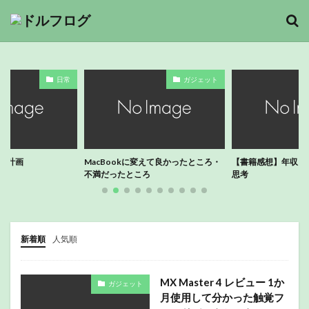
日常
ガジェット
い替え計画
MacBookに変えて良かったところ・
【書籍感想】年収1
不満だったところ
思考
新着順
人気順
MX Master 4 レビュー 1か
ガジェット
月使用して分かった触覚フ